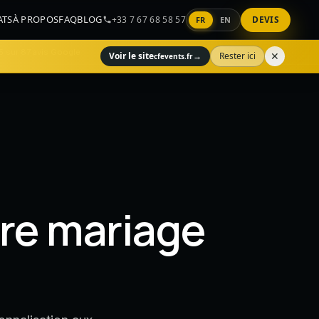
ATS
À PROPOS
FAQ
BLOG
+33 7 67 68 58 57
DEVIS
FR
EN
5 sur 87 avis Google
✕
Voir le site
→
Rester ici
cfevents.fr
tre mariage