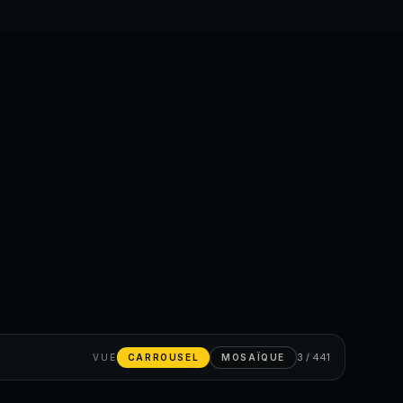
3 / 441
VUE
CARROUSEL
MOSAÏQUE