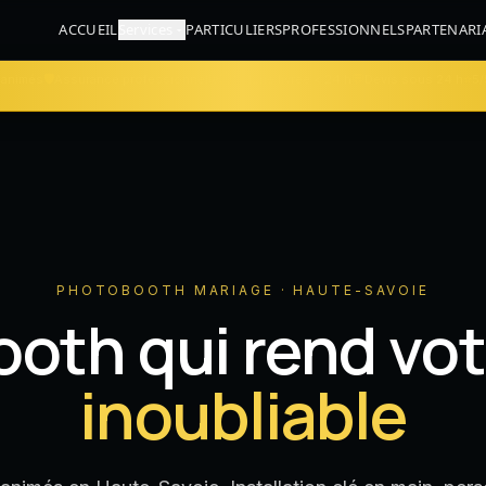
ACCUEIL
Services
PARTICULIERS
PROFESSIONNELS
PARTENARI
🛡️
⏱
💬
⭐
 animés
Assurance professionnelle
Galerie livrée < 24 h
Devis sous 24 h
5/
PHOTOBOOTH MARIAGE · HAUTE-SAVOIE
oth qui rend vo
inoubliable