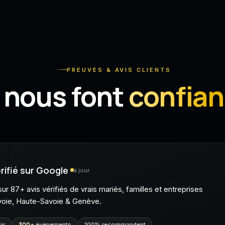
PREUVES & AVIS CLIENTS
s nous font
confia
rifié sur Google
à jour
ur 87+ avis vérifiés de vrais mariés, familles et entreprises
voie, Haute-Savoie & Genève.
is
300
+ événements
100% recommandent