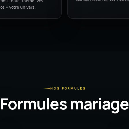
oms, date, thème. Vos
os = votre univers.
NOS FORMULES
Formules mariage