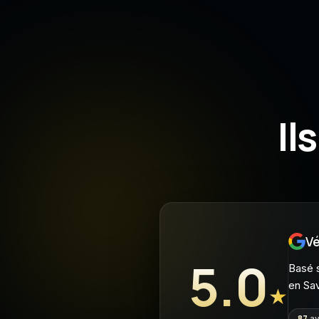
Il
Vé
5.0
Basé s
en Sa
★
87
av