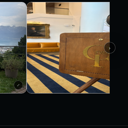
VIDÉO
›
⤢