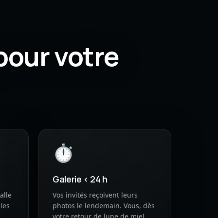
pour votre
⏱
Galerie < 24 h
alle
Vos invités reçoivent leurs
les
photos le lendemain. Vous, dès
votre retour de lune de miel.