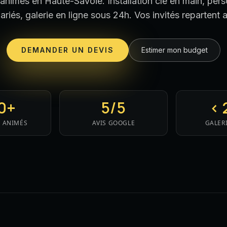
nimés en Haute-Savoie. Installation clé en main, pers
riés, galerie en ligne sous 24h. Vos invités repartent 
DEMANDER UN DEVIS
Estimer mon budget
0+
5/5
< 
 ANIMÉS
AVIS GOOGLE
GALERI