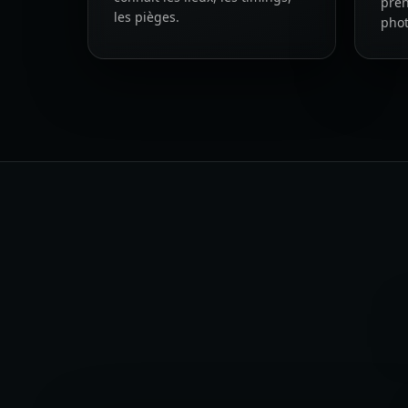
prén
les pièges.
phot