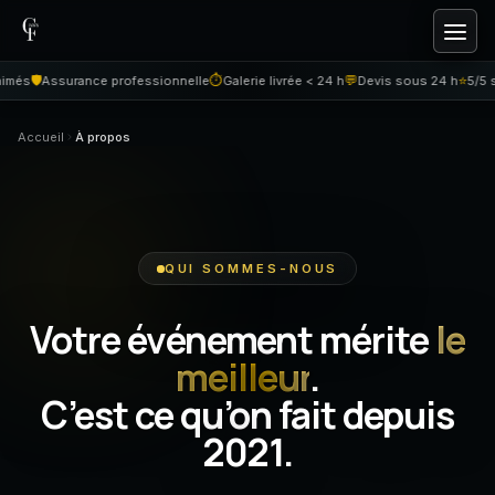
Aller au contenu
🛡️
⏱
💬
⭐
és
Assurance professionnelle
Galerie livrée < 24 h
Devis sous 24 h
5/5 sur
Accueil
À propos
QUI SOMMES-NOUS
Votre événement mérite
le
meilleur
.
C’est ce qu’on fait depuis
2021.