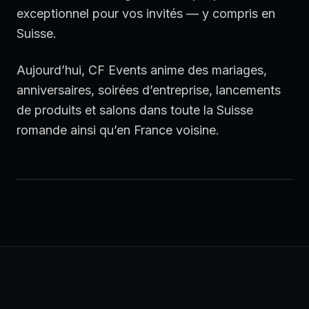
exceptionnel pour vos invités — y compris en
Suisse.
Aujourd’hui, CF Events anime des mariages,
anniversaires, soirées d’entreprise, lancements
de produits et salons dans toute la Suisse
NOTRE TERRAIN DE JEU
Mariages · Corporate · Privés
romande ainsi qu’en France voisine.
Genève · Lausanne · Montreux