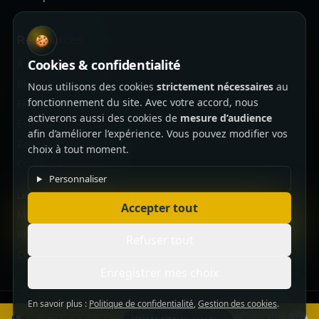
Ressources
🍪
Cookies & confidentialité
À propos
Blog
Nous utilisons des cookies
strictement nécessaires
au
fonctionnement du site. Avec votre accord, nous
FAQ
activerons aussi des cookies de
mesure d’audience
Estimation budget
afin d’améliorer l’expérience. Vous pouvez modifier vos
Zones desservies
choix à tout moment.
Contact & Devis
Personnaliser
Légal
Accepter tout
Mentions légales
RGPD & Données
Refuser tout
Cookies
Enregistrer mes choix
En savoir plus :
Politique de confidentialité
,
Gestion des cookies
.
©
2026
CF Events — Tous droits réservés.