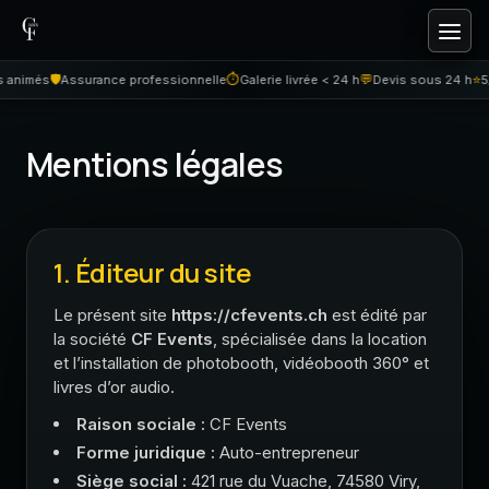
Aller au contenu
🛡️
⏱
💬
⭐
animés
Assurance professionnelle
Galerie livrée < 24 h
Devis sous 24 h
5/
Mentions légales
1. Éditeur du site
Le présent site
https://cfevents.ch
est édité par
la société
CF Events
, spécialisée dans la location
et l’installation de photobooth, vidéobooth 360° et
livres d’or audio.
Raison sociale :
CF Events
Forme juridique :
Auto-entrepreneur
Siège social :
421 rue du Vuache, 74580 Viry,