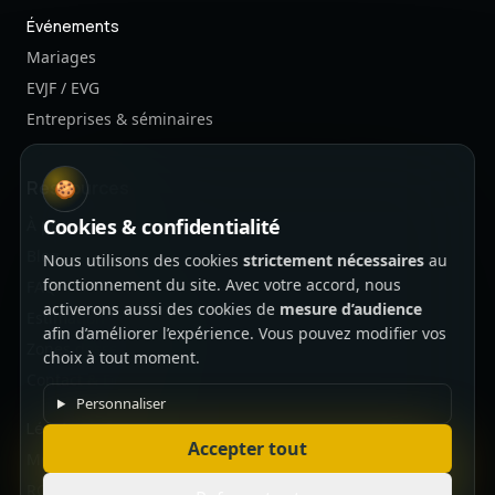
Événements
Mariages
EVJF / EVG
Entreprises & séminaires
Ressources
🍪
Cookies & confidentialité
À propos
Blog
Nous utilisons des cookies
strictement nécessaires
au
fonctionnement du site. Avec votre accord, nous
FAQ
activerons aussi des cookies de
mesure d’audience
Estimation budget
afin d’améliorer l’expérience. Vous pouvez modifier vos
Zones desservies
choix à tout moment.
Contact & Devis
Personnaliser
Légal
Accepter tout
Mentions légales
RGPD & Données