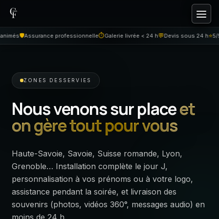
Aller au contenu
🛡️
⏱
💬
⭐
nimés
Assurance professionnelle
Galerie livrée < 24 h
Devis sous 24 h
5/5 
ZONES DESSERVIES
Nous venons sur place
et
on gère tout pour vous
Haute-Savoie, Savoie, Suisse romande, Lyon,
Grenoble… Installation complète le jour J,
personnalisation à vos prénoms ou à votre logo,
assistance pendant la soirée, et livraison des
souvenirs (photos, vidéos 360°, messages audio) en
moins de 24 h.