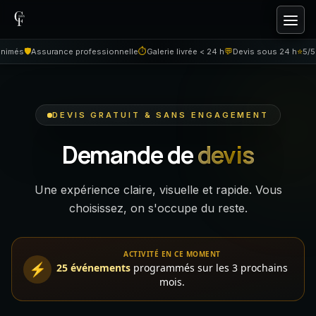
Aller au contenu
🛡️
⏱
💬
⭐
més
Assurance professionnelle
Galerie livrée < 24 h
Devis sous 24 h
5/5 su
DEVIS GRATUIT & SANS ENGAGEMENT
Demande de
devis
Une expérience claire, visuelle et rapide. Vous
choisissez, on s'occupe du reste.
ACTIVITÉ EN CE MOMENT
⚡
25 événements
programmés sur les 3 prochains
mois.