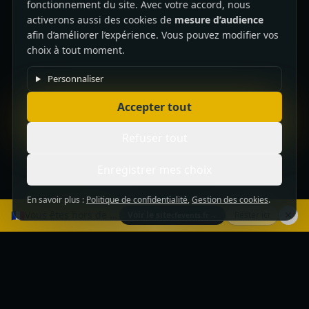
fonctionnement du site. Avec votre accord, nous
activerons aussi des cookies de
mesure d’audience
afin d’améliorer l’expérience. Vous pouvez modifier vos
choix à tout moment.
Personnaliser
Accepter tout
Refuser tout
Enregistrer mes choix
En savoir plus :
Politique de confidentialité
,
Gestion des cookies
.
🇫🇷
Vous êtes hors de Suisse — voir notre site français ?
✕
Voir le site
→
Rester ici
cfevents.fr