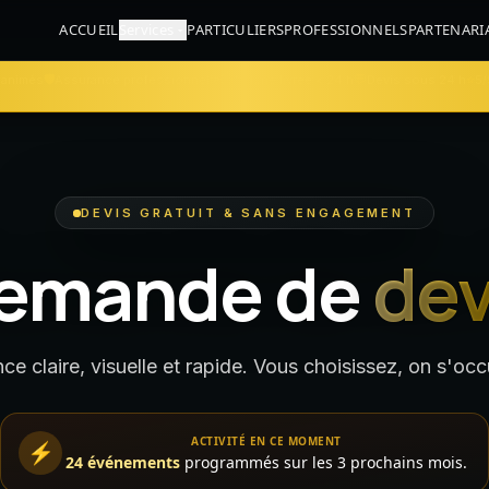
ACCUEIL
Services
PARTICULIERS
PROFESSIONNELS
PARTENARI
🛡️
⏱
💬
⭐
 animés
Assurance professionnelle
Galerie livrée < 24 h
Devis sous 24 h
5/
DEVIS GRATUIT & SANS ENGAGEMENT
emande de
dev
ce claire, visuelle et rapide. Vous choisissez, on s'occ
ACTIVITÉ EN CE MOMENT
⚡
24 événements
programmés sur les 3 prochains mois.