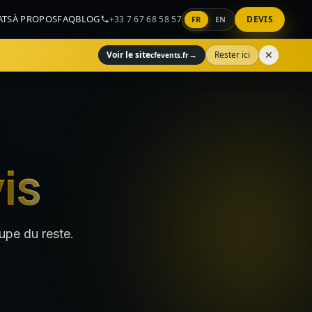
ATS
À PROPOS
FAQ
BLOG
+33 7 67 68 58 57
DEVIS
FR
EN
5 sur 87 avis Google
✕
Voir le site
→
Rester ici
cfevents.fr
is
upe du reste.