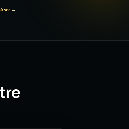
30 sec →
tre