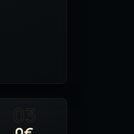
03
0€