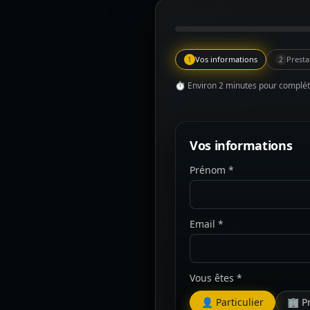
Vos informations
Presta
1
2
⏱ Environ 2 minutes pour compléte
Vos informations
Prénom *
Email *
Vous êtes *
👤 Particulier
🏢 P