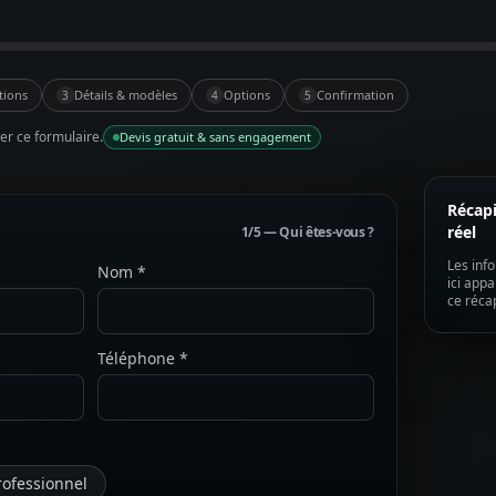
tions
Détails & modèles
Options
Confirmation
3
4
5
r ce formulaire.
Devis gratuit & sans engagement
Récapi
réel
1/5 — Qui êtes-vous ?
Les inf
Nom *
ici app
ce récap
Téléphone *
rofessionnel