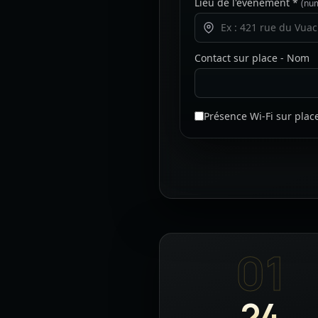
Lieu de l'événement *
(num
Contact sur place - Nom
Présence Wi-Fi sur plac
01
24